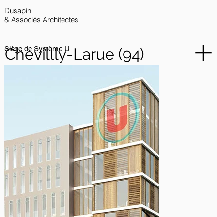
Dusapin
& Associés Architectes
Siège de Système U
Chevillly-Larue (94)