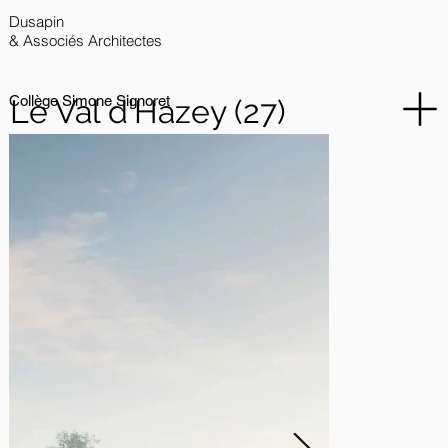
Dusapin
& Associés Architectes
Collège Simone Signoret
Le Val d'Hazey (27)